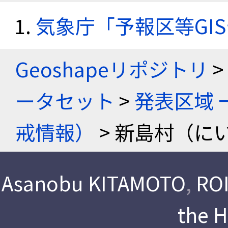
気象庁「予報区等GI
Geoshapeリポジトリ
>
ータセット
>
発表区域 
戒情報）
> 新島村（に
Asanobu KITAMOTO
,
ROI
the 