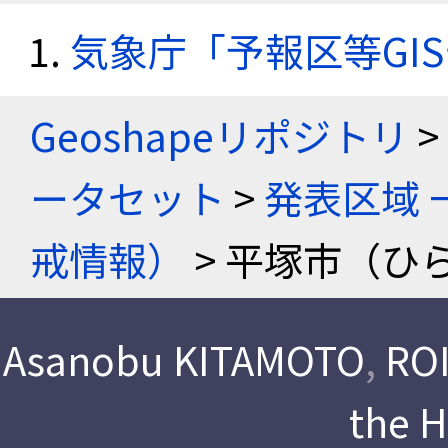
気象庁「予報区等GI
Geoshapeリポジトリ
>
ータセット
>
発表区域 
戒情報）
> 平塚市（ひ
Asanobu KITAMOTO
,
ROI
the 