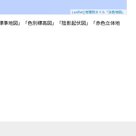
Leaflet
|
地理院タイル「淡色地図」
標準地図」「色別標高図」「陰影起伏図」「赤色立体地