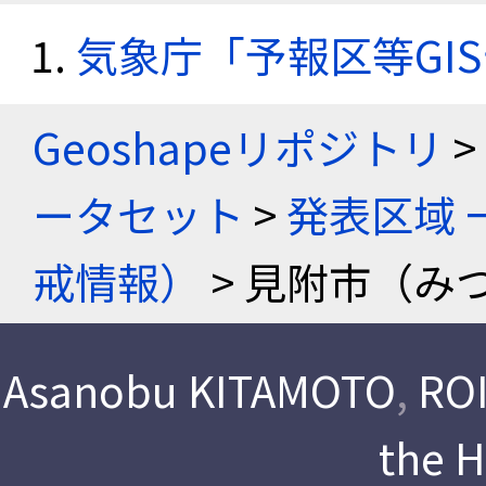
気象庁「予報区等GI
Geoshapeリポジトリ
>
ータセット
>
発表区域 
戒情報）
> 見附市（み
Asanobu KITAMOTO
,
ROI
the 