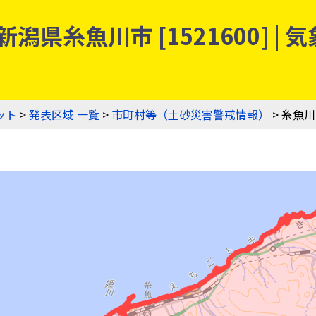
潟県糸魚川市 [1521600] 
ット
>
発表区域 一覧
>
市町村等（土砂災害警戒情報）
> 糸魚