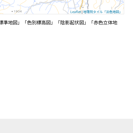
Leaflet
|
地理院タイル「淡色地図」
標準地図」「色別標高図」「陰影起伏図」「赤色立体地