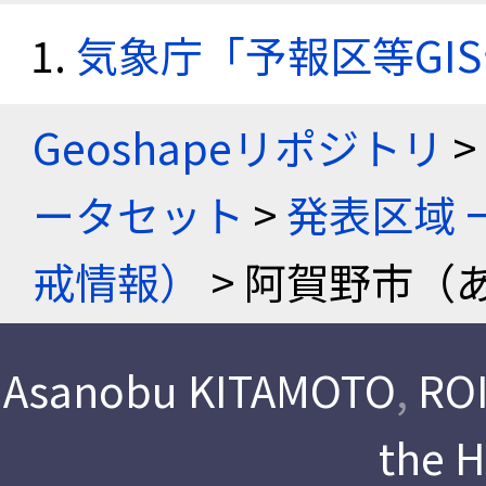
気象庁「予報区等GI
Geoshapeリポジトリ
>
ータセット
>
発表区域 
戒情報）
> 阿賀野市（
Asanobu KITAMOTO
,
ROI
the 