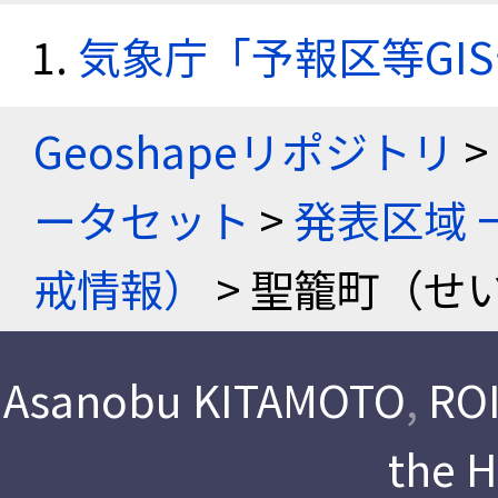
気象庁「予報区等GI
Geoshapeリポジトリ
>
ータセット
>
発表区域 
戒情報）
> 聖籠町（せ
Asanobu KITAMOTO
,
ROI
the 