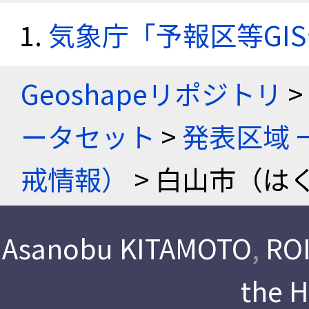
気象庁「予報区等GI
Geoshapeリポジトリ
>
ータセット
>
発表区域 
戒情報）
> 白山市（は
Asanobu KITAMOTO
,
ROI
the 