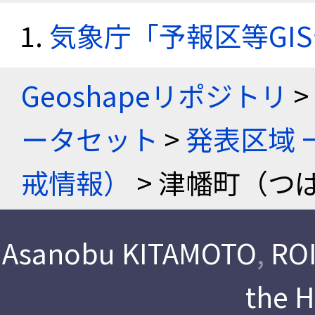
気象庁「予報区等GI
Geoshapeリポジトリ
>
ータセット
>
発表区域 
戒情報）
> 津幡町（つ
Asanobu KITAMOTO
,
ROI
the 