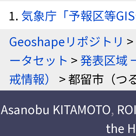
気象庁「予報区等GI
Geoshapeリポジトリ
>
ータセット
>
発表区域 
戒情報）
> 都留市（つる
Asanobu KITAMOTO
,
ROI
the 