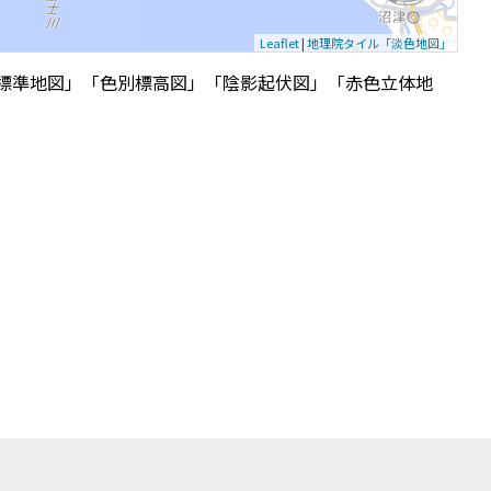
Leaflet
|
地理院タイル「淡色地図」
標準地図」「色別標高図」「陰影起伏図」「赤色立体地