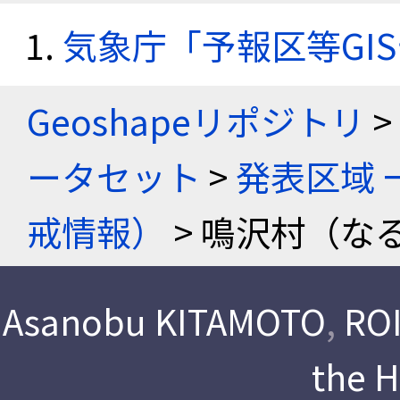
気象庁「予報区等GI
Geoshapeリポジトリ
>
ータセット
>
発表区域 
戒情報）
> 鳴沢村（な
Asanobu KITAMOTO
,
ROI
the 