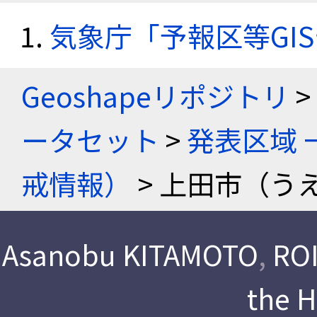
気象庁「予報区等GI
Geoshapeリポジトリ
>
ータセット
>
発表区域 
戒情報）
> 上田市（う
Asanobu KITAMOTO
,
ROI
the 