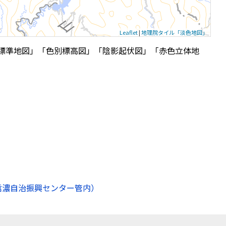
Leaflet
|
地理院タイル「淡色地図」
標準地図」「色別標高図」「陰影起伏図」「赤色立体地
信濃自治振興センター管内）