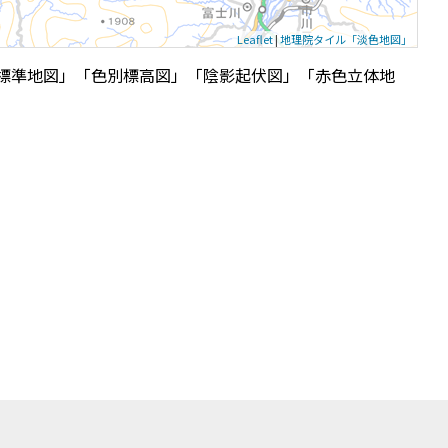
Leaflet
|
地理院タイル「淡色地図」
標準地図」「色別標高図」「陰影起伏図」「赤色立体地