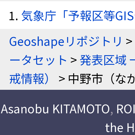
気象庁「予報区等GI
Geoshapeリポジトリ
>
ータセット
>
発表区域 
戒情報）
> 中野市（な
Asanobu KITAMOTO
,
ROI
the 