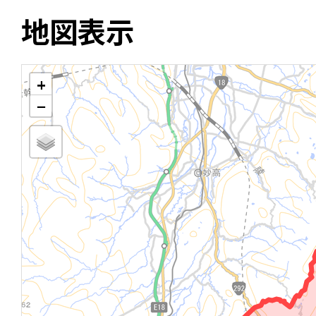
地図表示
+
−