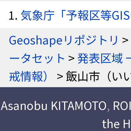
気象庁「予報区等GI
Geoshapeリポジトリ
>
ータセット
>
発表区域 
戒情報）
> 飯山市（い
Asanobu KITAMOTO
,
ROI
the 