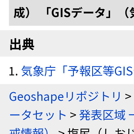
成） 「GISデータ」
出典
気象庁「予報区等GI
Geoshapeリポジトリ
>
ータセット
>
発表区域 
戒情報）
> 塩尻（しお