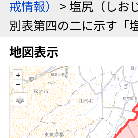
戒情報）
> 塩尻（しお
別表第四の二に示す「
地図表示
+
−