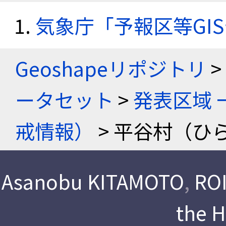
気象庁「予報区等GI
Geoshapeリポジトリ
>
ータセット
>
発表区域 
戒情報）
> 平谷村（ひ
Asanobu KITAMOTO
,
ROI
the 