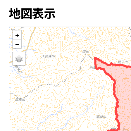
地図表示
+
−