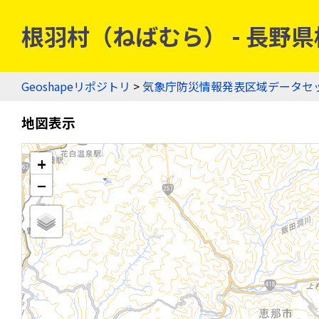
根羽村（ねばむら） - 長野県根
Geoshapeリポジトリ
>
気象庁防災情報発表区域データセ
地図表示
+
−