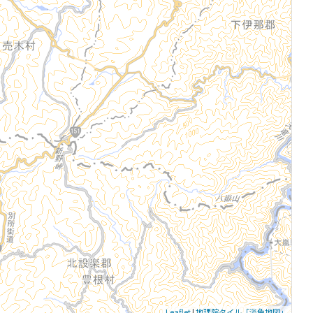
Leaflet
|
地理院タイル「淡色地図」