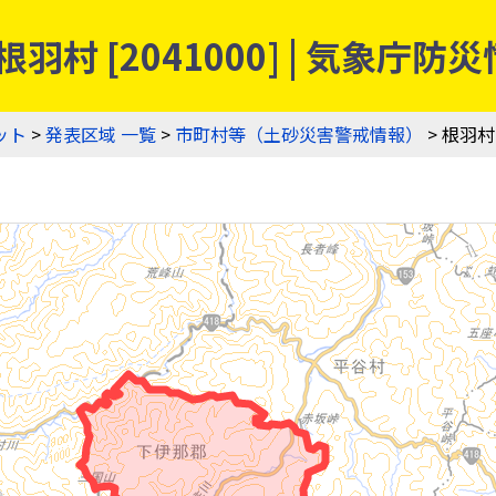
羽村 [2041000] | 気象
ット
>
発表区域 一覧
>
市町村等（土砂災害警戒情報）
> 根羽