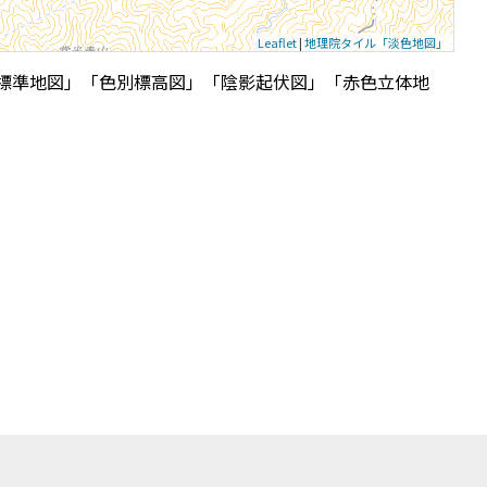
Leaflet
|
地理院タイル「淡色地図」
標準地図」「色別標高図」「陰影起伏図」「赤色立体地