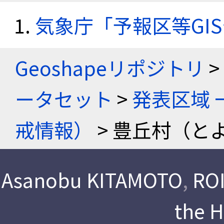
気象庁「予報区等GI
Geoshapeリポジトリ
>
ータセット
>
発表区域 
戒情報）
> 豊丘村（と
Asanobu KITAMOTO
,
ROI
the 