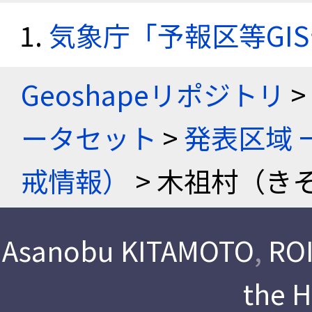
気象庁「予報区等GI
Geoshapeリポジトリ
>
ータセット
>
発表区域 
戒情報）
> 木祖村（き
Asanobu KITAMOTO
,
ROI
the 