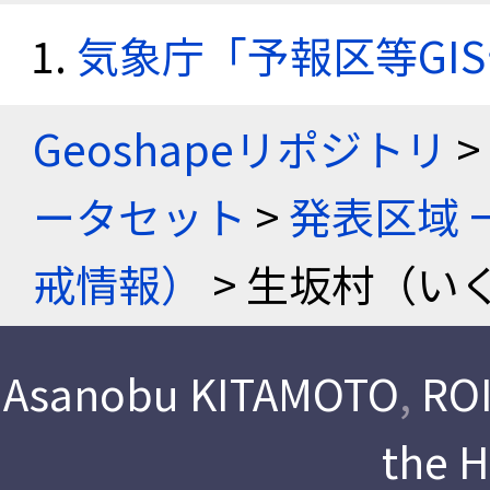
気象庁「予報区等GI
Geoshapeリポジトリ
>
ータセット
>
発表区域 
戒情報）
> 生坂村（い
Asanobu KITAMOTO
,
ROI
the 