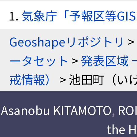
気象庁「予報区等GI
Geoshapeリポジトリ
>
ータセット
>
発表区域 
戒情報）
> 池田町（い
Asanobu KITAMOTO
,
ROI
the 