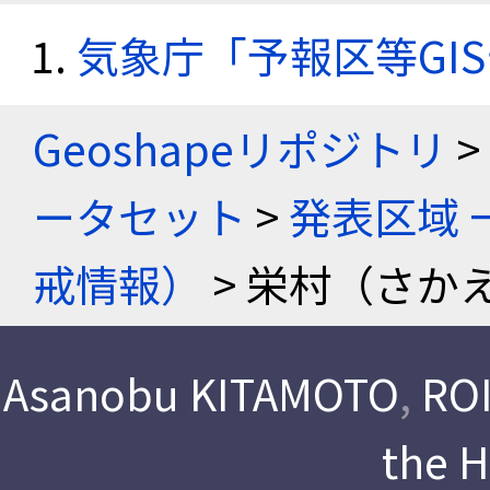
気象庁「予報区等GI
Geoshapeリポジトリ
>
ータセット
>
発表区域 
戒情報）
> 栄村（さかえ
Asanobu KITAMOTO
,
ROI
the 