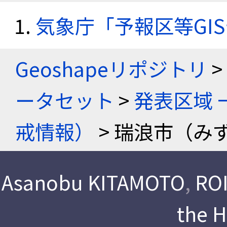
気象庁「予報区等GI
Geoshapeリポジトリ
>
ータセット
>
発表区域 
戒情報）
> 瑞浪市（み
Asanobu KITAMOTO
,
ROI
the 