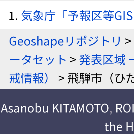
気象庁「予報区等GI
Geoshapeリポジトリ
>
ータセット
>
発表区域 
戒情報）
> 飛騨市（ひだ
Asanobu KITAMOTO
,
ROI
the 