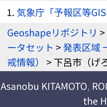
気象庁「予報区等GI
Geoshapeリポジトリ
>
ータセット
>
発表区域 
戒情報）
> 下呂市（げろ
Asanobu KITAMOTO
,
ROI
the 