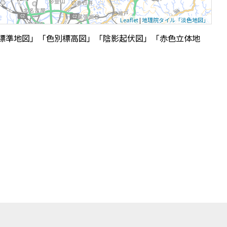
Leaflet
|
地理院タイル「淡色地図」
標準地図」「色別標高図」「陰影起伏図」「赤色立体地