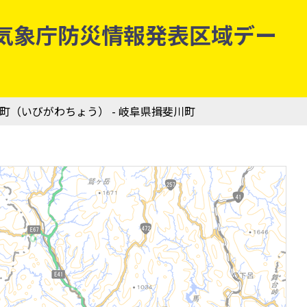
 | 気象庁防災情報発表区域デー
川町（いびがわちょう） - 岐阜県揖斐川町