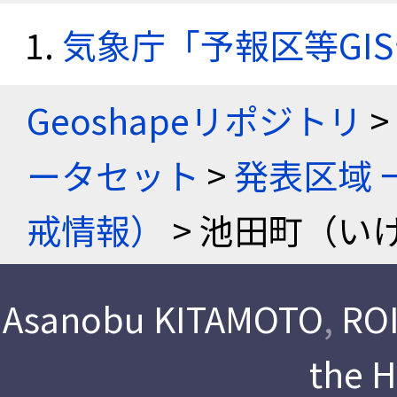
気象庁「予報区等GI
Geoshapeリポジトリ
>
ータセット
>
発表区域 
戒情報）
> 池田町（い
Asanobu KITAMOTO
,
ROI
the 