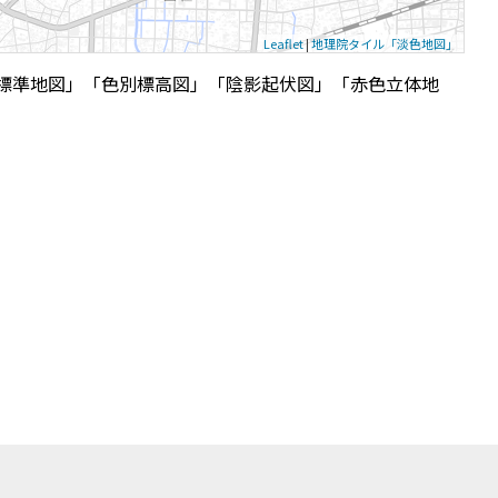
Leaflet
|
地理院タイル「淡色地図」
標準地図」「色別標高図」「陰影起伏図」「赤色立体地