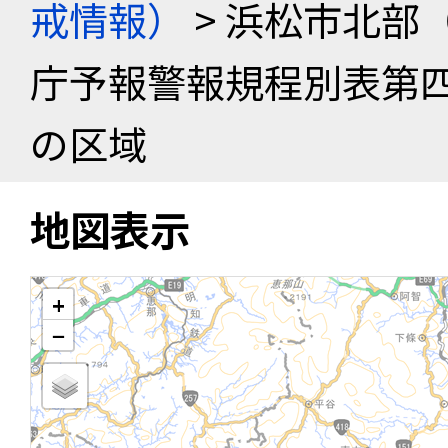
戒情報）
> 浜松市北部
庁予報警報規程別表第
の区域
地図表示
+
−