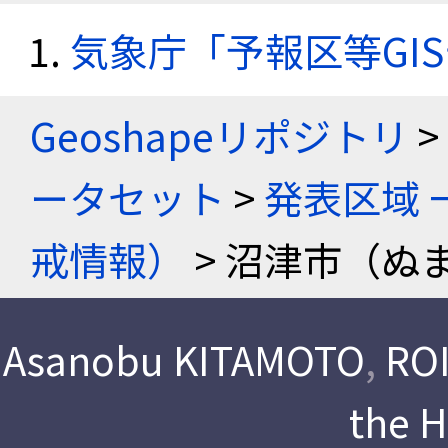
気象庁「予報区等GI
Geoshapeリポジトリ
>
ータセット
>
発表区域 
戒情報）
> 沼津市（ぬ
Asanobu KITAMOTO
,
ROI
the 