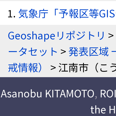
気象庁「予報区等GI
Geoshapeリポジトリ
>
ータセット
>
発表区域 
戒情報）
> 江南市（こ
Asanobu KITAMOTO
,
ROI
the 