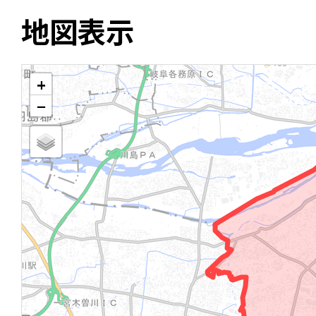
地図表示
+
−