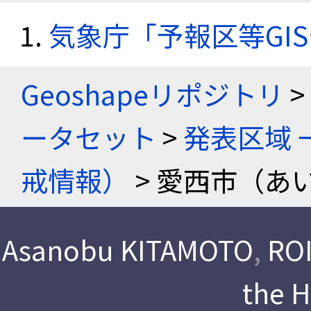
気象庁「予報区等GI
Geoshapeリポジトリ
>
ータセット
>
発表区域 
戒情報）
> 愛西市（あ
Asanobu KITAMOTO
,
ROI
the 