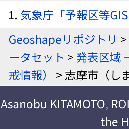
気象庁「予報区等GI
Geoshapeリポジトリ
>
ータセット
>
発表区域 
戒情報）
> 志摩市（しま
Asanobu KITAMOTO
,
ROI
the 