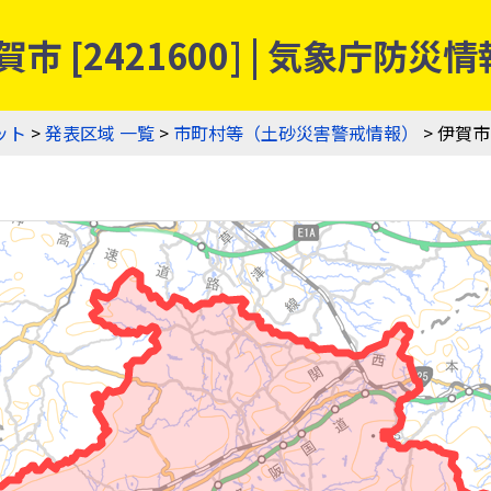
市 [2421600] | 気象庁
ット
>
発表区域 一覧
>
市町村等（土砂災害警戒情報）
> 伊賀