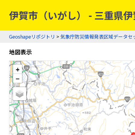
伊賀市（いがし） - 三重県伊賀
Geoshapeリポジトリ
>
気象庁防災情報発表区域データセ
地図表示
+
−