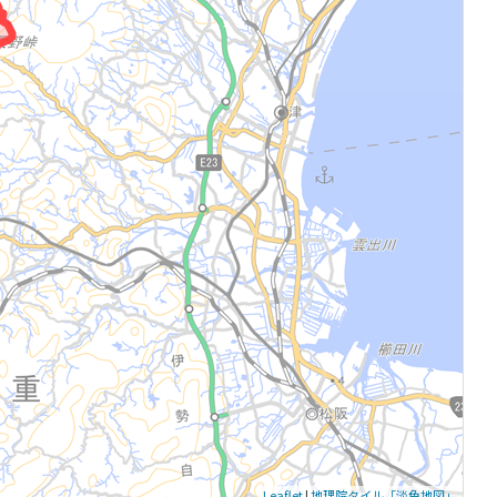
Leaflet
|
地理院タイル「淡色地図」