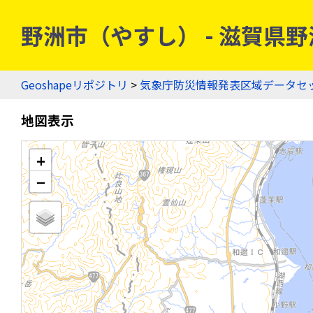
野洲市（やすし） - 滋賀県野洲
Geoshapeリポジトリ
>
気象庁防災情報発表区域データセ
地図表示
+
−