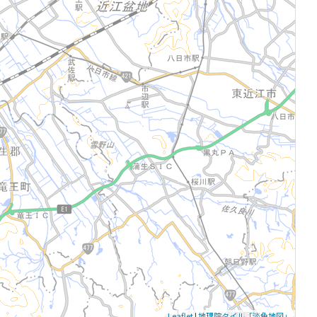
Leaflet
|
地理院タイル「淡色地図」