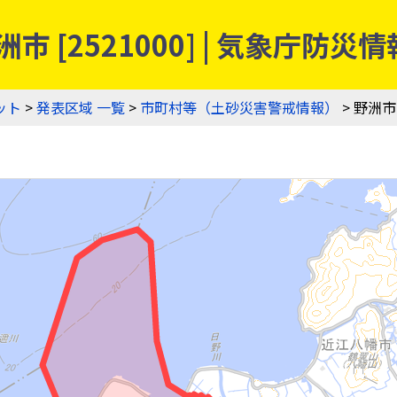
市 [2521000] | 気象庁
ット
>
発表区域 一覧
>
市町村等（土砂災害警戒情報）
> 野洲