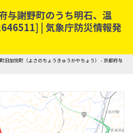
都府与謝野町のうち明石、温
6511] | 気象庁防災情報発
野町旧加悦町（よさのちょうきゅうかやちょう） - 京都府与