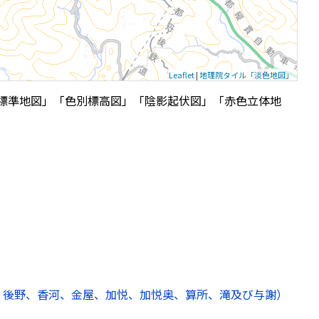
Leaflet
|
地理院タイル「淡色地図」
標準地図」「色別標高図」「陰影起伏図」「赤色立体地
、後野、香河、金屋、加悦、加悦奥、算所、滝及び与謝）