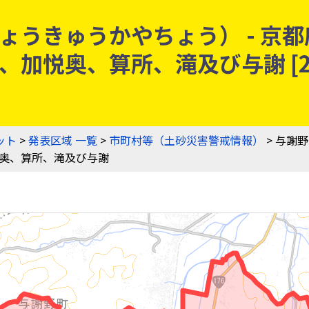
ょうきゅうかやちょう） - 京
悦奥、算所、滝及び与謝 [264
ット
>
発表区域 一覧
>
市町村等（土砂災害警戒情報）
> 与謝
奥、算所、滝及び与謝