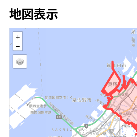
地図表示
+
−