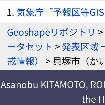
気象庁「予報区等GI
Geoshapeリポジトリ
>
ータセット
>
発表区域 
戒情報）
> 貝塚市（か
Asanobu KITAMOTO
,
ROI
the 