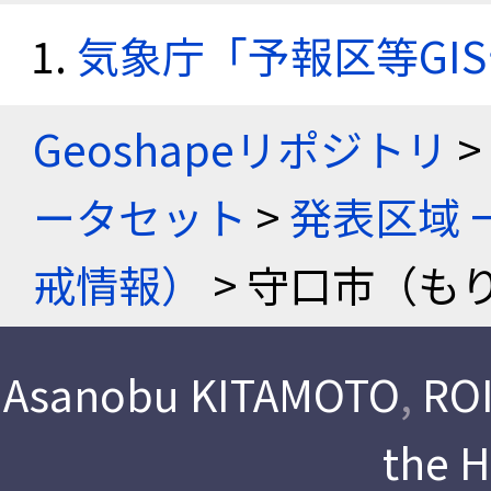
気象庁「予報区等GI
Geoshapeリポジトリ
>
ータセット
>
発表区域 
戒情報）
> 守口市（も
Asanobu KITAMOTO
,
ROI
the 