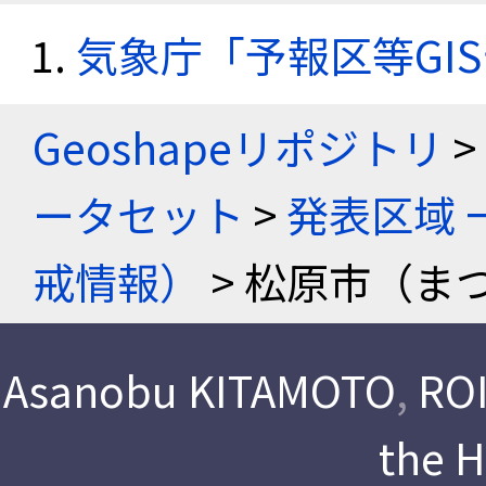
気象庁「予報区等GI
Geoshapeリポジトリ
>
ータセット
>
発表区域 
戒情報）
> 松原市（ま
Asanobu KITAMOTO
,
ROI
the 