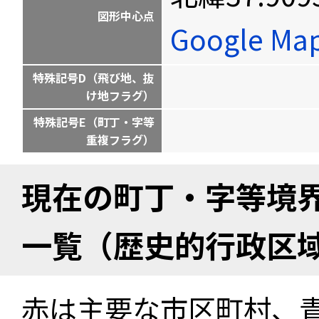
図形中心点
Google M
特殊記号D（飛び地、抜
け地フラグ）
特殊記号E（町丁・字等
重複フラグ）
現在の町丁・字等境
一覧（歴史的行政区
赤は主要な市区町村、