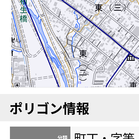
ポリゴン情報
町丁・字等
分類