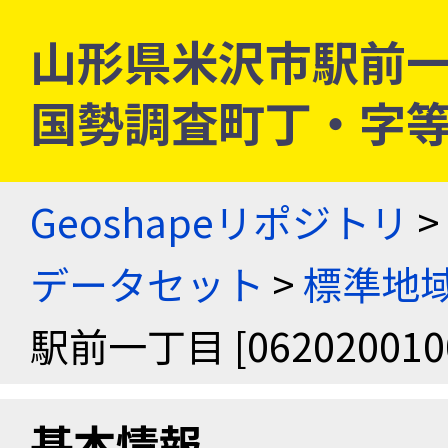
山形県米沢市駅前一丁目 
国勢調査町丁・字
Geoshapeリポジトリ
>
データセット
>
標準地域
駅前一丁目 [062020010
基本情報