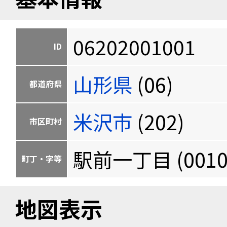
06202001001
ID
山形県
(06)
都道府県
米沢市
(202)
市区町村
駅前一丁目 (0010
町丁・字等
地図表示