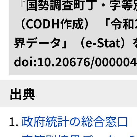
『国勢調査町丁・字等
（CODH作成） 「令
界データ」（e-Stat
doi:10.20676/00000
出典
政府統計の総合窓口（e