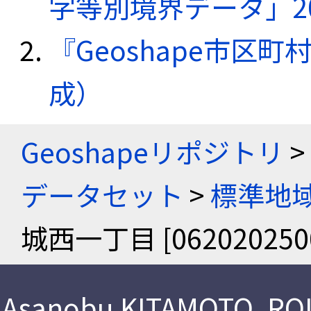
字等別境界データ」20
『Geoshape市区町
成）
Geoshapeリポジトリ
>
データセット
>
標準地域
城西一丁目 [062020250
Asanobu KITAMOTO
,
ROI