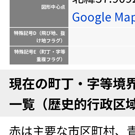
図形中心点
Google M
特殊記号D（飛び地、抜
け地フラグ）
特殊記号E（町丁・字等
重複フラグ）
現在の町丁・字等境
一覧（歴史的行政区
赤は主要な市区町村、