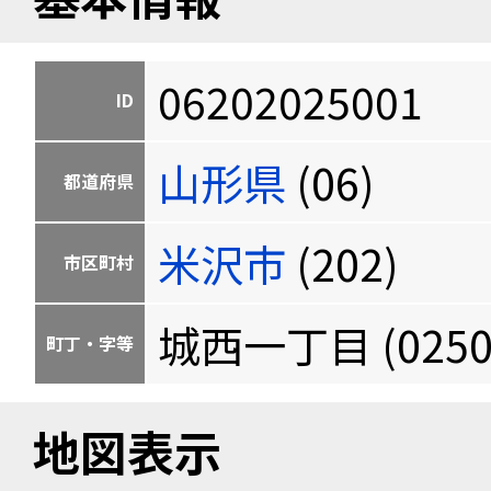
06202025001
ID
山形県
(06)
都道府県
米沢市
(202)
市区町村
城西一丁目 (0250
町丁・字等
地図表示