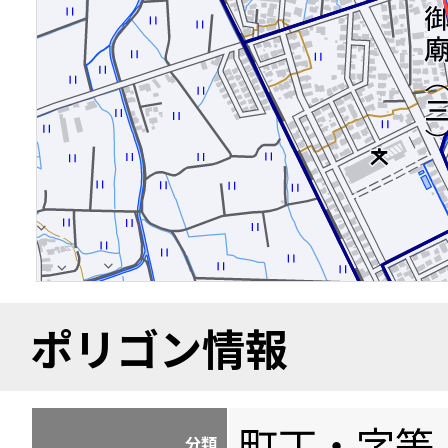
ポリゴン情報
町丁・字等
分類