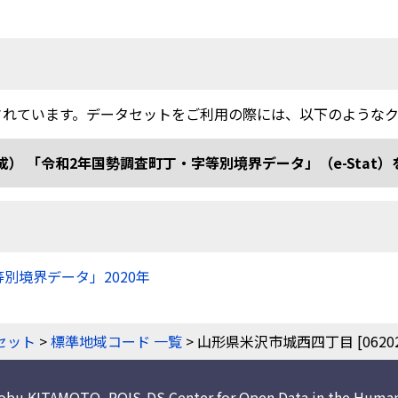
されています。データセットをご利用の際には、以下のような
和2年国勢調査町丁・字等別境界データ」（e-Stat）を加工 doi
等別境界データ」2020年
）
セット
>
標準地域コード 一覧
> 山形県米沢市城西四丁目 [062020
nobu KITAMOTO
,
ROIS-DS Center for Open Data in the Human