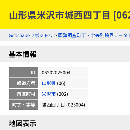
山形県米沢市城西四丁目 [062
Geoshapeリポジトリ
>
国勢調査町丁・字等別境界データ
基本情報
ID
06202025004
都道府県
山形県
(06)
市区町村
米沢市
(202)
町丁・字等
城西四丁目 (025004)
地図表示