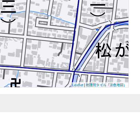
Leaflet
|
地理院タイル「淡色地図」