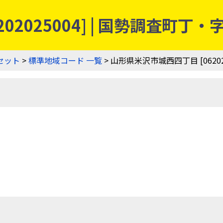
02025004] | 国勢調査町
セット
>
標準地域コード 一覧
> 山形県米沢市城西四丁目 [062020