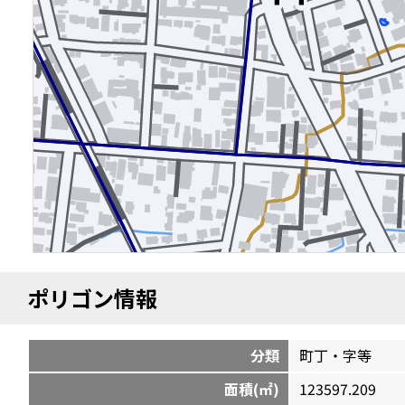
ポリゴン情報
分類
町丁・字等
面積(㎡)
123597.209