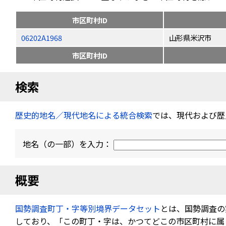
市区町村ID
06202A1968
山形県米沢市
市区町村ID
検索
歴史的地名／現代地名による統合検索
では、現代および歴
地名（の一部）を入力：
概要
国勢調査町丁・字等別境界データセット
とは、国勢調査の
しており、「この町丁・字は、かつてどこの市区町村に属し