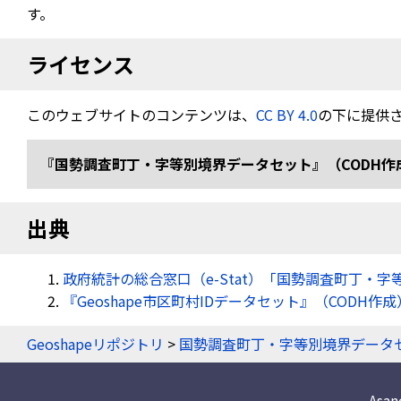
す。
ライセンス
このウェブサイトのコンテンツは、
CC BY 4.0
の下に提供
『国勢調査町丁・字等別境界データセット』（CODH作成） 「令
出典
政府統計の総合窓口（e-Stat）「国勢調査町丁・字
『Geoshape市区町村IDデータセット』（CODH作成
Geoshapeリポジトリ
>
国勢調査町丁・字等別境界データ
Asa