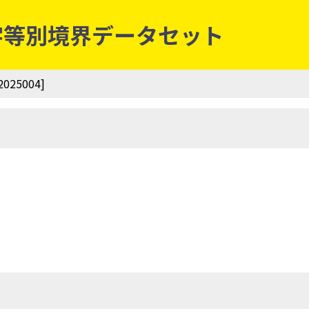
丁・字等別境界データセット
25004]