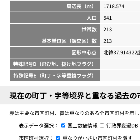
周辺長（ｍ）
1718.574
人口
541
世帯数
213
基本単位区（調査区）数
213
図形中心点
北緯37.914322度
特殊記号D（飛び地、抜け地フラグ）
特殊記号E（町丁・字等重複フラグ）
現在の町丁・字等境界と重なる過去の
赤は主要な市区町村、青は重なりのある全市区町村を示し
表示データ選択：
国土数値情報
行政界変遷DB
市区町村選択：
重なりが小さい市区町村を隱す