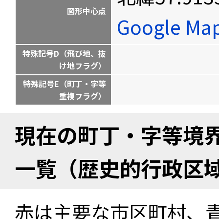
図形中心点
Google M
特殊記号D（飛び地、抜
け地フラグ）
特殊記号E（町丁・字等
重複フラグ）
現在の町丁・字等境
一覧（歴史的行政区
赤は主要な市区町村、