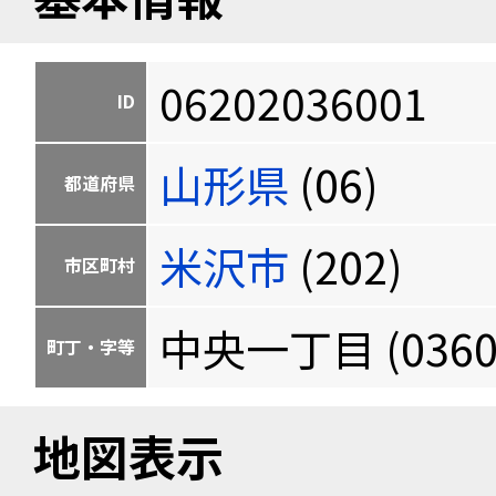
06202036001
ID
山形県
(06)
都道府県
米沢市
(202)
市区町村
中央一丁目 (0360
町丁・字等
地図表示