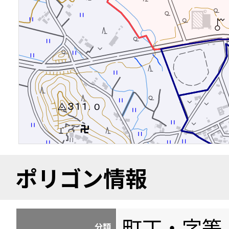
ポリゴン情報
町丁・字等
分類