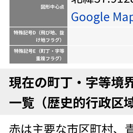
図形中心点
Google M
特殊記号D（飛び地、抜
け地フラグ）
特殊記号E（町丁・字等
重複フラグ）
現在の町丁・字等境
一覧（歴史的行政区
赤は主要な市区町村、