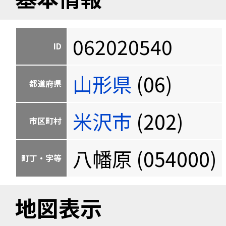
062020540
ID
山形県
(06)
都道府県
米沢市
(202)
市区町村
八幡原 (054000)
町丁・字等
地図表示