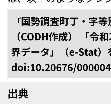
『国勢調査町丁・字等
（CODH作成） 「令
界データ」（e-Stat
doi:10.20676/00000
出典