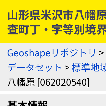
山形県米沢市八幡原 [0
査町丁・字等別境
Geoshapeリポジトリ
>
データセット
>
標準地域
八幡原 [062020540]
基本情報