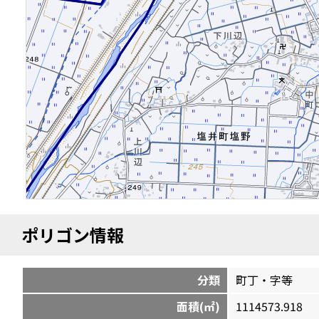
ポリゴン情報
分類
町丁・字等
面積(㎡)
1114573.918