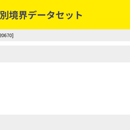
字等別境界データセット
0670]