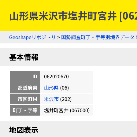
山形県米沢市塩井町宮井 [06
Geoshapeリポジトリ
>
国勢調査町丁・字等別境界データ
基本情報
ID
062020670
都道府県
山形県
(06)
市区町村
米沢市
(202)
町丁・字等
塩井町宮井 (067000)
地図表示