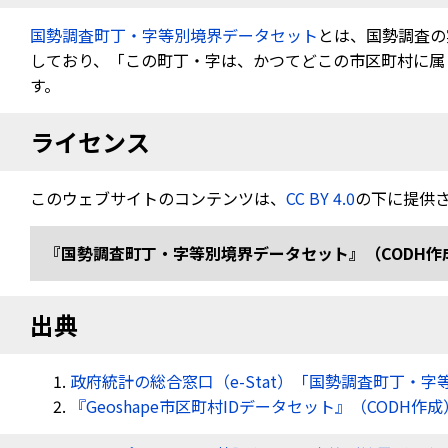
国勢調査町丁・字等別境界データセット
とは、国勢調査の
しており、「この町丁・字は、かつてどこの市区町村に属し
す。
ライセンス
このウェブサイトのコンテンツは、
CC BY 4.0
の下に提供
『国勢調査町丁・字等別境界データセット』（CODH作成） 「令
出典
政府統計の総合窓口（e-Stat）「国勢調査町丁・字
『Geoshape市区町村IDデータセット』（CODH作成