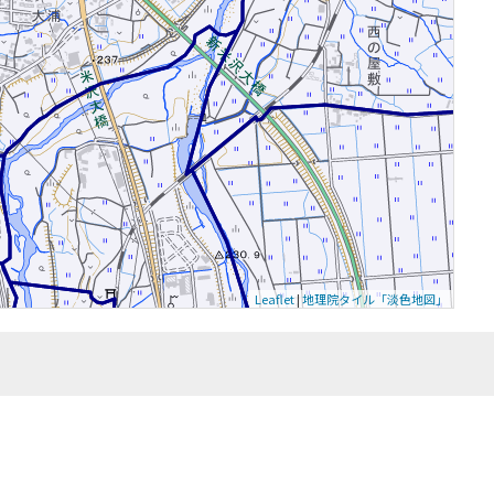
Leaflet
|
地理院タイル「淡色地図」