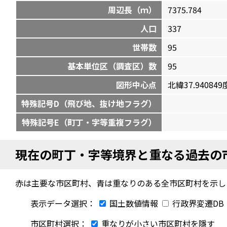
周辺長（ｍ）
7375.784
人口
337
世帯数
95
基本単位区（調査区）数
95
図形中心点
北緯37.940849度
特殊記号D（飛び地、抜け地フラグ）
特殊記号E（町丁・字等重複フラグ）
現在の町丁・字等境界と重なる過去の
赤は主要な市区町村、青は重なりのある全市区町村を示し
表示データ選択：
国土数値情報
行政界変遷DB
市区町村選択：
重なりが小さい市区町村を隱す