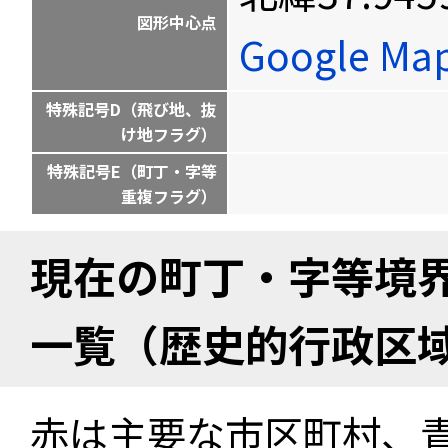
図形中心点
Google M
特殊記号D（飛び地、抜
け地フラグ）
特殊記号E（町丁・字等
重複フラグ）
現在の町丁・字等境
一覧（歴史的行政区
赤は主要な市区町村、