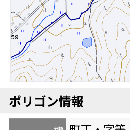
ポリゴン情報
町丁・字等
分類