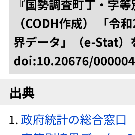
『国勢調査町丁・字等
（CODH作成） 「令
界データ」（e-Stat
doi:10.20676/00000
出典
政府統計の総合窓口（e