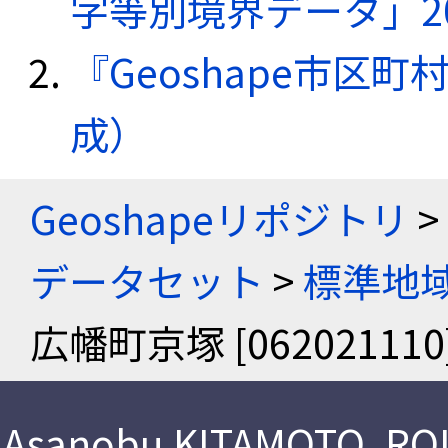
字等別境界データ」20
『Geoshape市区町
成）
Geoshapeリポジトリ
>
データセット
>
標準地域
広幡町京塚 [062021110
Asanobu KITAMOTO
,
ROI