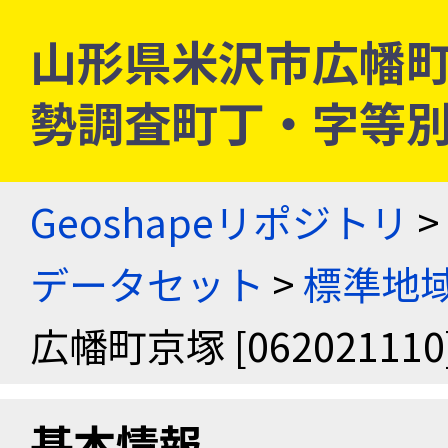
山形県米沢市広幡町京塚 
勢調査町丁・字等
Geoshapeリポジトリ
>
データセット
>
標準地域
広幡町京塚 [062021110
基本情報