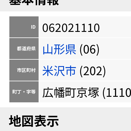
062021110
ID
山形県
(06)
都道府県
米沢市
(202)
市区町村
広幡町京塚 (1110
町丁・字等
地図表示